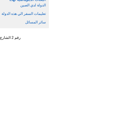
الدولة لدي الصين
تعليمات السفر الي هذه الدولة
سائر المسائل
رقم 2 الشارع الجنوبي ، تشاو يانغ من ، حي تشاو يانغ ، مدينة بكين رقم البريد : 100701 التليفون : 65961114 - 10 - 86 +