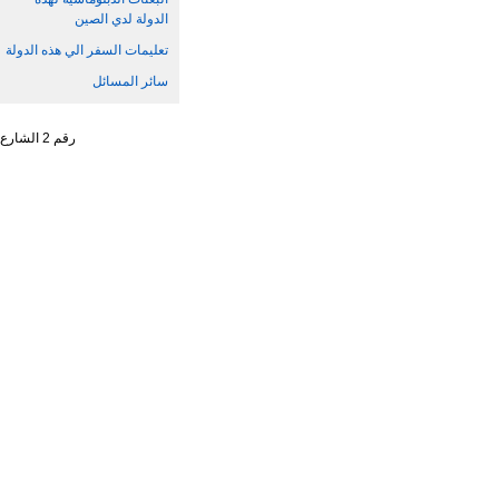
الدولة لدي الصين
تعليمات السفر الي هذه الدولة
سائر المسائل
رقم 2 الشارع الجنوبي ، تشاو يانغ من ، حي تشاو يانغ ، مدينة بكين رقم البريد : 100701 التليفون : 65961114 - 10 - 86 +