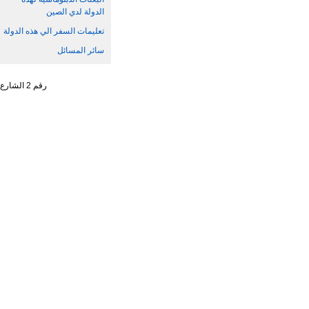
الدولة لدي الصين
تعليمات السفر الي هذه الدولة
سائر المسائل
رقم 2 الشارع الجنوبي ، تشاو يانغ من ، حي تشاو يانغ ، مدينة بكين رقم البريد : 100701 التليفون : 65961114 - 10 - 86 +