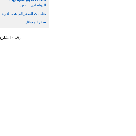
الدولة لدي الصين
تعليمات السفر الي هذه الدولة
سائر المسائل
رقم 2 الشارع الجنوبي ، تشاو يانغ من ، حي تشاو يانغ ، مدينة بكين رقم البريد : 100701 التليفون : 65961114 - 10 - 86 +