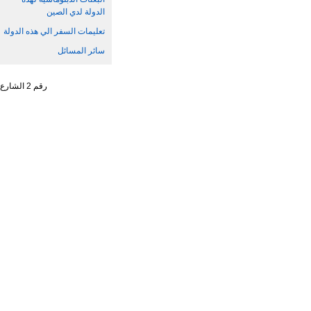
الدولة لدي الصين
تعليمات السفر الي هذه الدولة
سائر المسائل
رقم 2 الشارع الجنوبي ، تشاو يانغ من ، حي تشاو يانغ ، مدينة بكين رقم البريد : 100701 التليفون : 65961114 - 10 - 86 +