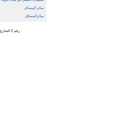
سائر المسائل
سائرالمسائل
رقم 2 الشارع الجنوبي ، تشاو يانغ من ، حي تشاو يانغ ، مدينة بكين رقم البريد : 100701 التليفون : 65961114 - 10 - 86 +