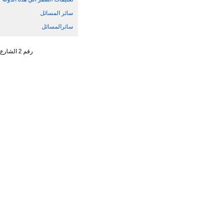
سائر المسائل
سائرالمسائل
رقم 2 الشارع الجنوبي ، تشاو يانغ من ، حي تشاو يانغ ، مدينة بكين رقم البريد : 100701 التليفون : 65961114 - 10 - 86 +