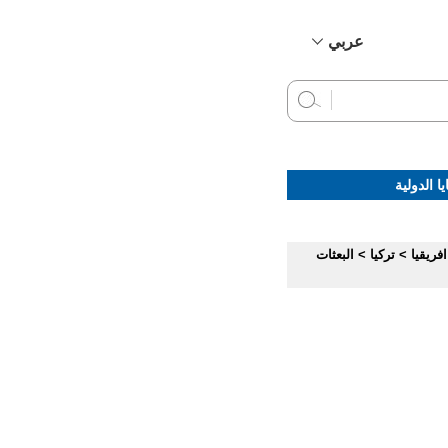
عربي
简体中文
English
Français
Русский
ا الدولية
Español
فريقيا
>
تركيا
>
البعثات