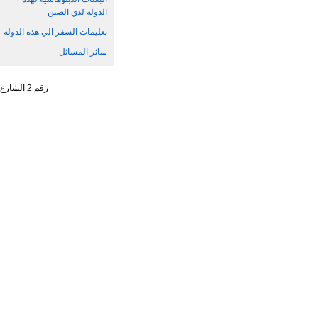
الدولة لدي الصين
تعليمات السفر الي هذه الدولة
سائر المسائل
رقم 2 الشارع الجنوبي ، تشاو يانغ من ، حي تشاو يانغ ، مدينة بكين رقم البريد : 100701 التليفون : 65961114 - 10 - 86 +