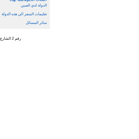
الدولة لدي الصين
تعليمات السفر الي هذه الدولة
سائر المسائل
رقم 2 الشارع الجنوبي ، تشاو يانغ من ، حي تشاو يانغ ، مدينة بكين رقم البريد : 100701 التليفون : 65961114 - 10 - 86 +