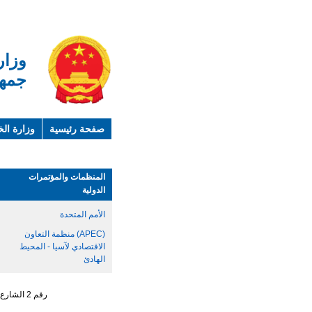
وزار
جمهو
صفحة رئيسية
وزارة الخ
لمحة عن الصين
معلوما
المنظمات والمؤتمرات
الدولية
الأمم المتحدة
(APEC) منظمة التعاون
الاقتصادي لآسيا - المحيط
الهادئ
رقم 2 الشارع الجنوبي ، تشاو يانغ من ، حي تشاو يانغ ، مدينة بكين رقم البريد : 100701 التليفون : 65961114 - 10 - 86 +