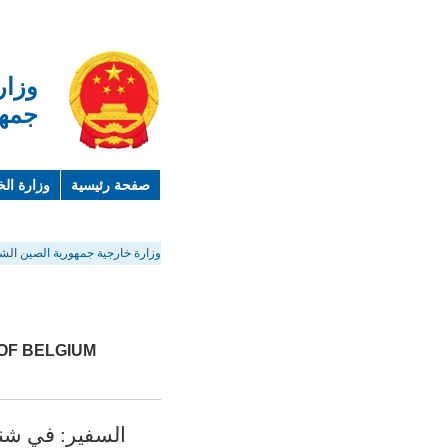
وزار
جمهو
صفحة رئيسية
وزارة الخ
لمحة عن الصين
معلوما
وزارة خارجية جمهورية الصين الشع
 OF BELGIUM
السفير: في شنغتشاو(chao