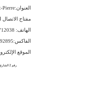
العنوان:
-Pierre
مفتاح الاتصال ا
الهاتف
:
712038
الفاكس
:
792895
الموقع الإلكترو
رقم 2 الشارع الجنوبي ، تشاو يانغ من ، حي تشاو يانغ ، مدينة بكين رقم البريد : 100701 التليفون : 65961114 - 10 - 86 +