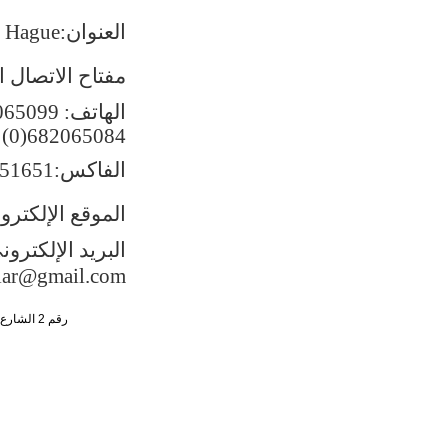
العنوان:
e Hague
مفتاح الاتصال ا
الهاتف
:
065099
(0)682065084
الفاكس
:
551651
الموقع الإلكترو
البريد
الإلكترون
lar@gmail.com
رقم 2 الشارع الجنوبي ، تشاو يانغ من ، حي تشاو يانغ ، مدينة بكين رقم البريد : 100701 التليفون : 65961114 - 10 - 86 +