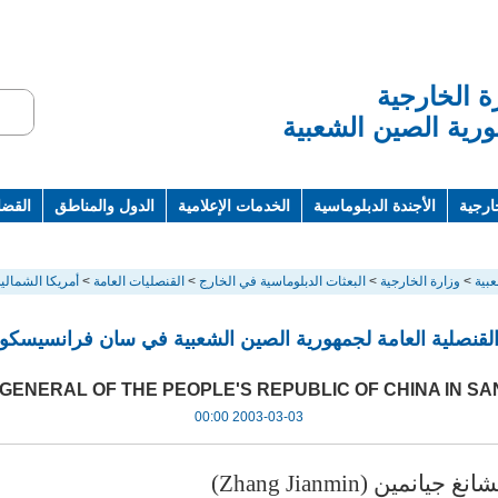
ة الخارجية
رية الصين الشعبية
ارجية
الأجندة الدبلوماسية
الخدمات الإعلامية
الدول والمناطق
القضاي
ت ومراجع
بية
>
وزارة الخارجية
>
البعثات الدبلوماسية في الخارج
>
القنصليات العامة
>
أمريكا الشمالية
لقنصلية العامة لجمهورية الصين الشعبية في سان فرانسيسكو
ENERAL OF THE PEOPLE'S REPUBLIC OF CHINA IN S
2003-03-03 00:00
انمين (Zhang Jianmin)