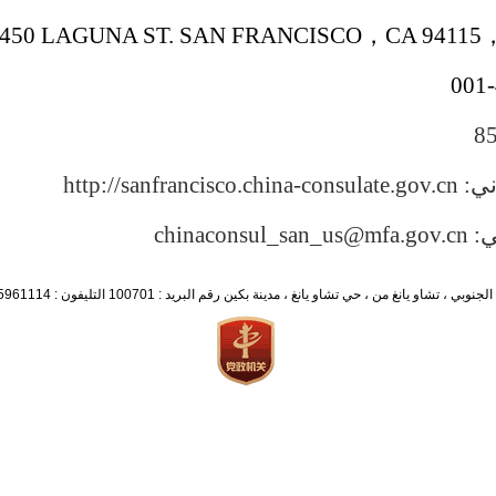
1450 LAGUNA ST. SAN FRANCISCO
，
CA 94115
001-
8
http://sanfrancis
chinacons