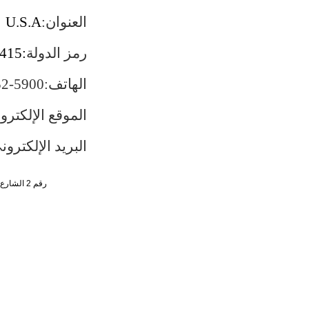
العنوان:
U.S.A
，
رمز
الدولة
415:
الهاتف
:
52-5900
الموقع
الإلكتروني: co.china-consulate.gov.cn
البريد
الإلكتروني: ul_san_us@mfa.gov.cn
رقم 2 الشارع الجنوبي ، تشاو يانغ من ، حي تشاو يانغ ، مدينة بكين رقم البريد : 100701 التليفون : 65961114 - 10 - 86 +