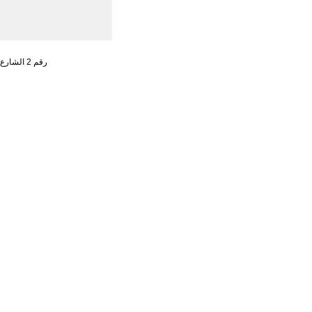
رقم 2 الشارع الجنوبي ، تشاو يانغ من ، حي تشاو يانغ ، مدينة بكين رقم البريد : 100701 التليفون : 65961114 - 10 - 86 +