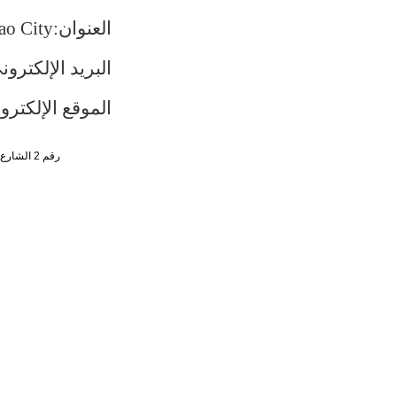
العنوان:
ao City
البريد
الإلكترون
الموقع الإلكترو
رقم 2 الشارع الجنوبي ، تشاو يانغ من ، حي تشاو يانغ ، مدينة بكين رقم البريد : 100701 التليفون : 65961114 - 10 - 86 +