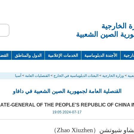
ة الخارجية
رية الصين الشعبية
ارجية
الأجندة الدبلوماسية
الخدمات الإعلامية
الدول والمناطق
القضاي
ت ومراجع
بية
>
وزارة الخارجية
>
البعثات الدبلوماسية في الخارج
>
القنصليات العامة
>
آسيا
القنصلية العامة لجمهورية الصين الشعبية في دافاو
ATE-GENERAL OF THE PEOPLE'S REPUBLIC OF CHINA I
2024-07-17 19:05
تشاو شيوتشن
）
Zhao Xiuzhen
（