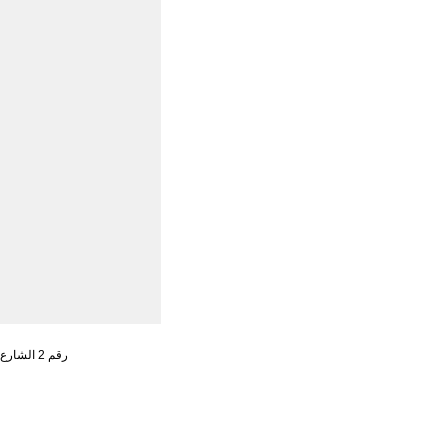
رقم 2 الشارع الجنوبي ، تشاو يانغ من ، حي تشاو يانغ ، مدينة بكين رقم البريد : 100701 التليفون : 65961114 - 10 - 86 +