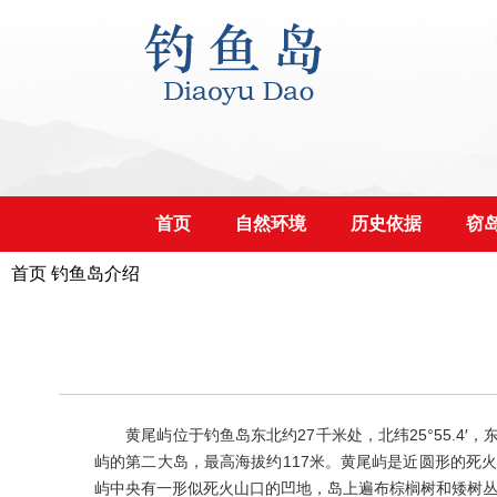
首页
自然环境
历史依据
窃
首页
钓鱼岛介绍
黄尾屿位于钓鱼岛东北约27千米处，北纬25°55.4′，东经1
屿的第二大岛，最高海拔约117米。黄尾屿是近圆形的死
屿中央有一形似死火山口的凹地，岛上遍布棕榈树和矮树丛