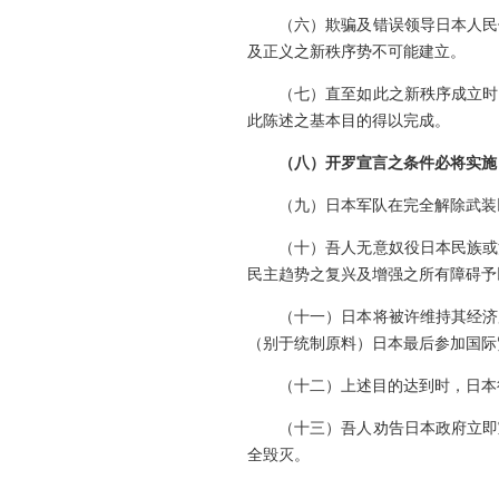
（六）欺骗及错误领导日本人民使
及正义之新秩序势不可能建立。
（七）直至如此之新秩序成立时，
此陈述之基本目的得以完成。
（八）开罗宣言之条件必将实施
（九）日本军队在完全解除武装以
（十）吾人无意奴役日本民族或消
民主趋势之复兴及增强之所有障碍予
（十一）日本将被许维持其经济所
（别于统制原料）日本最后参加国际
（十二）上述目的达到时，日本得
（十三）吾人劝告日本政府立即宣
全毁灭。