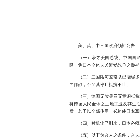
美、英、中三国政府领袖公告：
（一）余等美国总统、中国国民政
降，免日本全体人民遭受战争之惨祸
（二）三国陆海空部队已增强多倍
面作战，不至其停止抵抗不止。
（三）德国无效果及无意识抵抗全
将德国人民全体之土地工业及其生
盾，若予以全部使用，必将使日本军
（四）时机业已到来，日本必须决
（五）以下为吾人之条件，吾人决