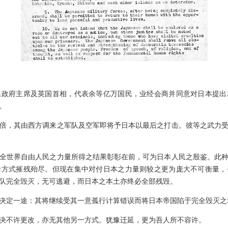
府主席及英国首相，代表余等亿万国民，业经会商并同意对日本提出
。
，其由西方调来之军队及空军即将予日本以最后之打击。彼等之武力受
世界自由人民之力量所得之结果彰彰在前，可为日本人民之殷鉴。此种
活方式摧残殆尽。但现在集中对付日本之力量则较之更为庞大不可衡量，
队完全毁灭，无可逃避，而日本之本土亦终必全部残毁。
定一途：其将继续受其一意孤行计算错误而将日本帝国陷于完全毁灭之
不许更改，亦无其他另一方式。犹豫迁延，更为吾人所不容许。