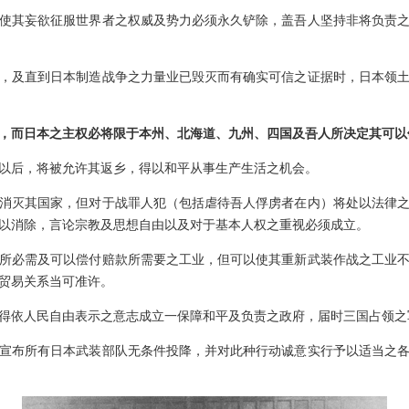
其妄欲征服世界者之权威及势力必须永久铲除，盖吾人坚持非将负责之
及直到日本制造战争之力量业已毁灭而有确实可信之证据时，日本领土
，而日本之主权必将限于本州、北海道、九州、四国及吾人所决定其可以
后，将被允许其返乡，得以和平从事生产生活之机会。
灭其国家，但对于战罪人犯（包括虐待吾人俘虏者在内）将处以法律之
以消除，言论宗教及思想自由以及对于基本人权之重视必须成立。
必需及可以偿付赔款所需要之工业，但可以使其重新武装作战之工业不
贸易关系当可准许。
依人民自由表示之意志成立一保障和平及负责之政府，届时三国占领之
布所有日本武装部队无条件投降，并对此种行动诚意实行予以适当之各