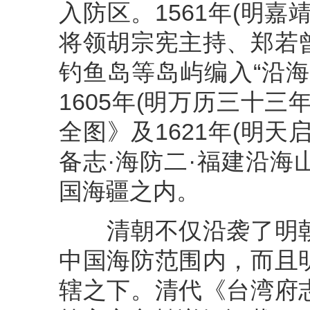
入防区。1561年(明
将领胡宗宪主持、郑若
钓鱼岛等岛屿编入“沿
1605年(明万历三十
全图》及1621年(明
备志·海防二·福建沿
国海疆之内。
清朝不仅沿袭了明朝
中国海防范围内，而且
辖之下。清代《台湾府