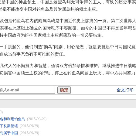
中国的神圣领土，中国是这些岛屿无可争辩的主人，有铁的历史事实为
，丝毫不能改变中国对钓鱼岛及其附属岛屿的领土主权。
包括钓鱼岛在内的附属岛屿是中国近代史上惨痛的一页。第二次世界大
实和在此基础上确立的国际秩序不容颠覆。如今的中国已不再是当年积
持中国政府为维护国家领土主权所采取的一切必要措施。
手挑起的，他们制造“购岛”闹剧，用心险恶，就是要挑起中日两国民
造成当前事态负有不可推卸的责任。
代人的不懈努力和智慧，值得双方倍加珍惜和维护。继续推进中日战略
切损害中国领土主权的行动，停止在钓鱼岛问题上玩火，与中方共同努力
全文打印
9)
名和利用钓鱼岛
(2015-09-29)
了长期管辖
(2015-09-29)
岛属于中国
(2015-09-29)