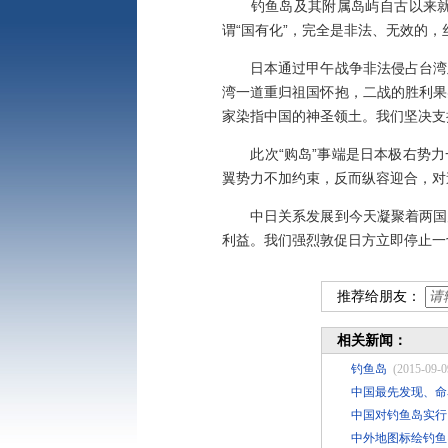
钓鱼岛及其附属岛屿自古以来就是
谓“国有化”，完全是非法、无效的
日本通过甲午战争非法侵占台湾及
湾一道重归祖国怀抱，二战的胜利果
家染指中国的神圣领土。我们坚决支
此次“购岛”事端是日本极右势力一
翼势力不加约束，反而纵容迎合，对
中日关系发展到今天凝聚着两国几
利益。我们强烈敦促日方立即停止一
推荐给朋友：
相关新闻：
钓鱼岛
(2015-09-0
中国最先发现、命
中国对钓鱼岛实行
中外地图标绘钓鱼