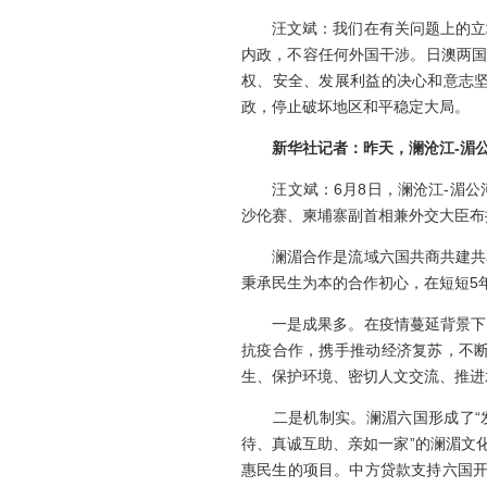
汪文斌：我们在有关问题上的立场
内政，不容任何外国干涉。日澳两国
权、安全、发展利益的决心和意志
政，停止破坏地区和平稳定大局。
新华社
记者：
昨天，澜沧江
-
湄
汪文斌：6月8日，澜沧江-湄公
沙伦赛、柬埔寨副首相兼外交大臣布
澜湄合作是流域六国共商共建共享
秉承民生为本的合作初心，在短短5
一是成果多。在疫情蔓延背景下，
抗疫合作，携手推动经济复苏，不
生、保护环境、密切人文交流、推进
二是机制实。澜湄六国形成了“发展
待、真诚互助、亲如一家”的澜湄文
惠民生的项目。中方贷款支持六国开