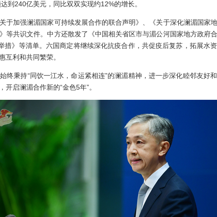
额达到240亿美元，同比双双实现约12%的增长。
于加强澜湄国家可持续发展合作的联合声明》、《关于深化澜湄国家地
》等共识文件。中方还散发了《中国相关省区市与湄公河国家地方政府
步举措》等清单。六国商定将继续深化抗疫合作，共促疫后复苏，拓展水
惠互利和共同繁荣。
终秉持“同饮一江水，命运紧相连”的澜湄精神，进一步深化睦邻友好和
开启澜湄合作新的“金色5年”。