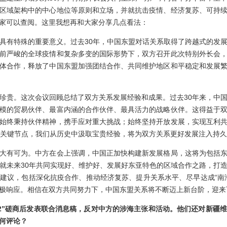
区域架构中的中心地位等原则和立场，并就抗击疫情、经济复苏、可持
家可以查阅。这里我想再和大家分享几点看法：
有特殊的重要意义。过去30年，中国东盟对话关系取得了跨越式的发展
前严峻的全球疫情和复杂多变的国际形势下，双方召开此次特别外长会
体合作，释放了中国东盟加强团结合作、共同维护地区和平稳定和发展
贵。这次会议回顾总结了双方关系发展经验和成果。过去30年来，中国
模的贸易伙伴、最富内涵的合作伙伴、最具活力的战略伙伴。这得益于
始终秉持伙伴精神，携手应对重大挑战；始终坚持开放发展，实现互利
的关键节点，我们从历史中汲取宝贵经验，将为双方关系更好发展注入持
有可为。中方在会上强调，中国正加快构建新发展格局，这将为包括东
就未来30年共同实现好、维护好、发展好东亚特色的区域合作之路，打
建议，包括深化抗疫合作、推动经济复苏、提升关系水平、尽早达成“南
极响应。相信在双方共同努力下，中国东盟关系将不断迈上新台阶，迎来
2
”磋商后
发表
联合消息稿
，反对中方的涉海主张和活动。他们还对新疆
何评论？