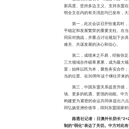
新高度、坚持多边主义、支持东盟在
明全文在内的有关消息均已发布，大
第一，此次会议召开恰逢其时，具
平稳定和发展繁荣的重要支柱。在当
同应对挑战，并重点讨论规划下步具
难关、共谋发展的决心和信心。
第二，成绩来之不易，经验弥足珍
三大领域合作硕果累累，成为最大规
置；始终以民为本，聚焦务实合作；
当的位置。在30周年这个继往开来
第三，中国东盟关系提质升级，大
场、更多的机遇、更强的动能。中方
构建更为紧密的命运共同体提出六点
同弘扬亚洲价值等，得到东盟国家积
路透社
记者：日
澳外长防长
“
2+
制
的
“
弱化
”
表达了关切。中方对此有