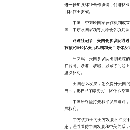
进一步加强林业合作协调，促进林业生
目标作出贡献。
中国—中东欧国家合作机制成立9
国—中东欧国家领导人峰会各项共识
路透社
记者
：美国会参议院通过
拨款约
540
亿美元以增加美半导体及
汪文斌：美国参议院刚刚通过的这
在台湾、涉港、涉疆、涉藏等问题上
坚决反对。
美国怎么发展，怎么提升美国的“竞
自己，把自己的事办好，比什么都重
中国始终坚持走和平发展道路，我
展权利。
中方致力于同美方发展不冲突不对
态，理性看待中国发展和中美关系，