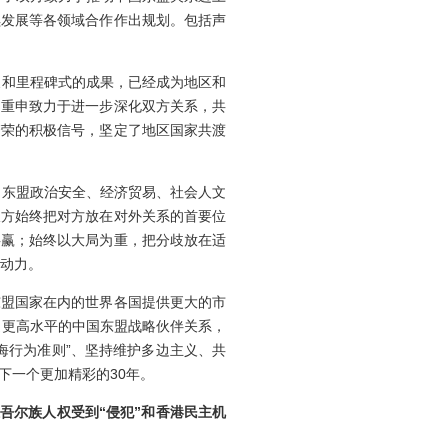
续发展等各领域合作作出规划。包括声
和里程碑式的成果，已经成为地区和
，重申致力于进一步深化双方关系，共
繁荣的积极信号，坚定了地区国家共渡
东盟政治安全、经济贸易、社会人文
双方始终把对方放在对外关系的首要位
共赢；始终以大局为重，把分歧放在适
久动力。
盟国家在内的世界各国提供更大的市
造更高水平的中国东盟战略伙伴关系，
海行为准则”、坚持维护多边主义、共
下一个更加精彩的30年。
维吾尔族人权受到
“
侵犯
”
和香港民主
机