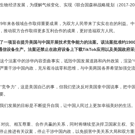
物经济发展，为缓解气候变化、实现《联合国森林战略规划（2017-2
年来各领域合作取得重要成果，为双方人民带来了实实在在的利益。中
，推动双方合作取得更多互利合作的成果，更好造福双方人民。
了一项旨在提升美国与中国开展技术竞争能力的法案。该法案批准约
190
通信设备生产。法案还禁止在政府设备上下载
TikTok
应用以及美国政府采
个法案中的涉华内容歪曲事实，诋毁中国发展道路和内外政策，渲染“中
严重干涉中国内政，充斥着冷战零和思维，与中美两国各界希望加强交
争力”，这是美国自己的事，但我们坚决反对美国拿中国说事，把中国
要。
们发展的目标是不断提升自我，让中国人民过上更加幸福美好的生活。
抗、相互尊重、合作共赢的关系，同时将继续坚决捍卫国家主权、安
停止推进有关议案，停止干涉中国内政，以免损害中美关系大局和双方重