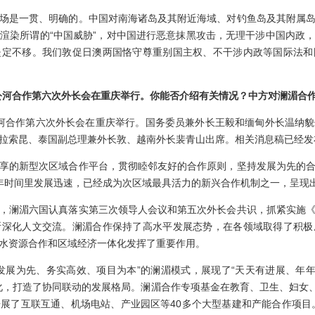
是一贯、明确的。中国对南海诸岛及其附近海域、对钓鱼岛及其附属岛
渲染所谓的“中国威胁”，对中国进行恶意抹黑攻击，无理干涉中国内政
坚定不移。我们敦促日澳两国恪守尊重别国主权、不干涉内政等国际法和
公河合作第六次外长会在重庆举行。你能否介绍有关情况？中方对澜湄合
河合作第六次外长会在重庆举行。国务委员兼外长王毅和缅甸外长温纳貌
拉索昆、泰国副总理兼外长敦、越南外长裴青山出席。相关消息稿已经发
的新型次区域合作平台，贯彻睦邻友好的合作原则，坚持发展为先的合
年时间里发展迅速，已经成为次区域最具活力的新兴合作机制之一，呈现
澜湄六国认真落实第三次领导人会议和第五次外长会共识，抓紧实施《
断深化人文交流。澜湄合作保持了高水平发展态势，在各领域取得了积极
水资源合作和区域经济一体化发挥了重要作用。
为先、务实高效、项目为本”的澜湄模式，展现了“天天有进展、年年
化，打造了协同联动的发展格局。澜湄合作专项基金在教育、卫生、妇女、
展了互联互通、机场电站、产业园区等40多个大型基建和产能合作项目。