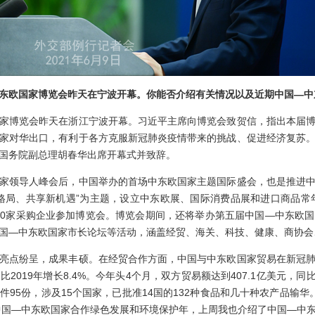
东欧国家博览会昨天在宁波开幕。你能否介绍有关情况以及近期中国
—
中
博览会昨天在浙江宁波开幕。习近平主席向博览会致贺信，指出本届博
家对华出口，有利于各方克服新冠肺炎疫情带来的挑战、促进经济复苏
国务院副总理胡春华出席开幕式并致辞。
领导人峰会后，中国举办的首场中东欧国家主题国际盛会，也是推进中
格局、共享新机遇”为主题，设立中东欧展、国际消费品展和进口商品常年
7500家采购企业参加博览会。博览会期间，还将举办第五届中国—中东欧
国—中东欧国家市长论坛等活动，涵盖经贸、海关、科技、健康、商协会
点纷呈，成果丰硕。在经贸合作方面，中国与中东欧国家贸易在新冠肺
019年增长8.4%。今年头4个月，双方贸易额达到407.1亿美元，同
95份，涉及15个国家，已批准14国的132种食品和几十种农产品输
是中国—中东欧国家合作绿色发展和环境保护年，上周我也介绍了中国—中