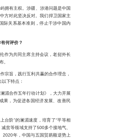
屿拥有主权。涉疆、涉港问题是中国
，中方对此坚决反对。我们捍卫国家主
国际关系基本准则，停止干涉中国内
作有何评价？
伦作为共同主席主持会议，老挝外长
布。
作宗旨，践行互利共赢的合作理念，
出以下特点：
澜湄合作五年行动计划》，大力开展
成果，为促进各国经济发展、改善民
上台阶”的澜湄速度，培育了“平等相
减贫等领域支持了500多个接地气、
2020年，中国与五国贸易额逆势上