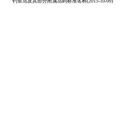
钓鱼岛及其部分附属岛屿标准名称
(2015-10-09)