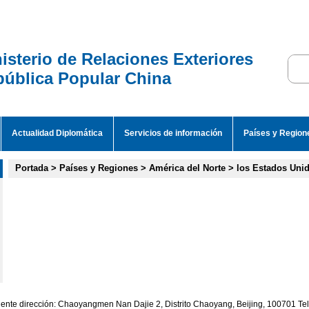
isterio de Relaciones Exteriores
ública Popular China
Actualidad Diplomática
Servicios de información
Países y Region
Portada
>
Países y Regiones
>
América del Norte
>
los Estados Uni
iente dirección: Chaoyangmen Nan Dajie 2, Distrito Chaoyang, Beijing, 100701 T