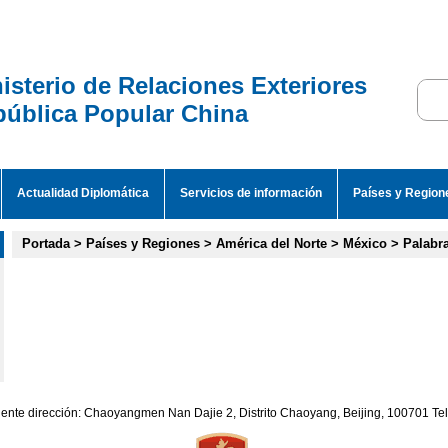
isterio de Relaciones Exteriores
ública Popular China
Actualidad Diplomática
Servicios de información
Países y Region
Portada
>
Países y Regiones
>
América del Norte
>
México
>
Palabr
iente dirección: Chaoyangmen Nan Dajie 2, Distrito Chaoyang, Beijing, 100701 T