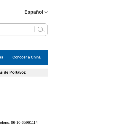
Español
简体中文
English
Français
Русский
es
Conocer a China
عربي
as de Portavoz
eléfono: 86-10-65961114