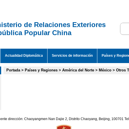
isterio de Relaciones Exteriores
ública Popular China
Actualidad Diplomática
Servicios de información
Países y Region
Portada
>
Países y Regiones
>
América del Norte
>
México
>
Otros 
iente dirección: Chaoyangmen Nan Dajie 2, Distrito Chaoyang, Beijing, 100701 T