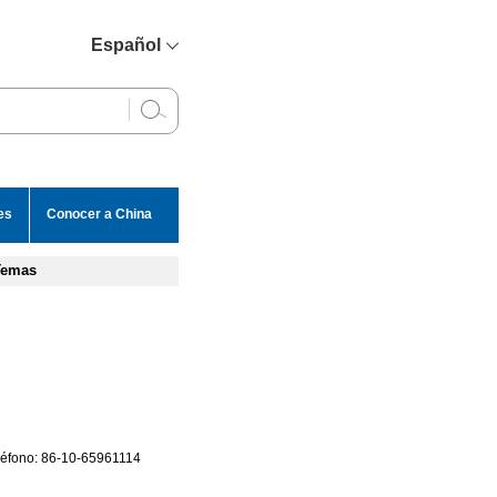
Español
简体中文
English
Français
Русский
es
Conocer a China
عربي
Temas
eléfono: 86-10-65961114