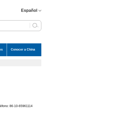
Español
简体中文
English
Français
Русский
es
Conocer a China
عربي
eléfono: 86-10-65961114