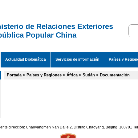
isterio de Relaciones Exteriores
ública Popular China
Actualidad Diplomática
Servicios de información
Países y Region
Portada
>
Países y Regiones
>
África
>
Sudán
>
Documentación
iente dirección: Chaoyangmen Nan Dajie 2, Distrito Chaoyang, Beijing, 100701 T