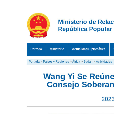
Ministerio de Rela
República Popular
Portada
Ministerio
Actualidad Diplomática
Portada
>
Países y Regiones
>
África
>
Sudán
>
Actividades
Wang Yi Se Reúne
Consejo Soberan
2023