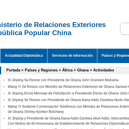
isterio de Relaciones Exteriores
ública Popular China
Actualidad Diplomática
Servicios de información
Países y Region
Portada
>
Países y Regiones
>
África
>
Ghana
>
Actividades
Xi Jinping Se Reúne con Presidente de Ghana John Dramani Mahama
Wang Yi Se Reúne con Ministro de Relaciones Exteriores de Ghana Samuel
Xi Jinping Envía Mensaje de Felicitación a Presidente Electo de Ghana Jo
Xi Jinping Se Reúne con Presidente de Ghana Nana Addo Dankwa Akufo-Ad
Wang Yi Sostiene Conversación Telefónica con Ministra de Relaciones Exteri
de Ghana Shirley Ayorkor Botchwey
Xi Jinping y Presidente de Ghana,Nana Addo Dankwa Akuf-Addo, Intercambia
Con Motivo de 60 Aniversario de Establecimiento de Relaciones Diplomática