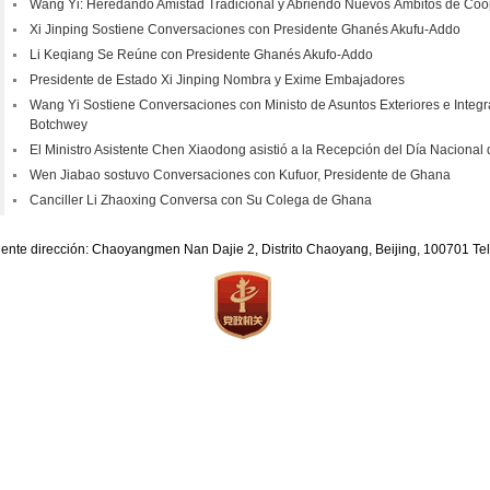
Wang Yi: Heredando Amistad Tradicional y Abriendo Nuevos Ámbitos de Coo
Xi Jinping Sostiene Conversaciones con Presidente Ghanés Akufu-Addo
Li Keqiang Se Reúne con Presidente Ghanés Akufo-Addo
Presidente de Estado Xi Jinping Nombra y Exime Embajadores
Wang Yi Sostiene Conversaciones con Ministo de Asuntos Exteriores e Integ
Botchwey
El Ministro Asistente Chen Xiaodong asistió a la Recepción del Día Naciona
Wen Jiabao sostuvo Conversaciones con Kufuor, Presidente de Ghana
Canciller Li Zhaoxing Conversa con Su Colega de Ghana
iente dirección: Chaoyangmen Nan Dajie 2, Distrito Chaoyang, Beijing, 100701 T