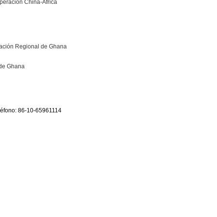
peración China-África
ración Regional de Ghana
l de Ghana
eléfono: 86-10-65961114