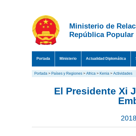
Ministerio de Rela
República Popular
Portada
Ministerio
Actualidad Diplomática
Portada
>
Países y Regiones
>
Africa
>
Kenia
>
Actividades
El Presidente Xi
Emb
2018