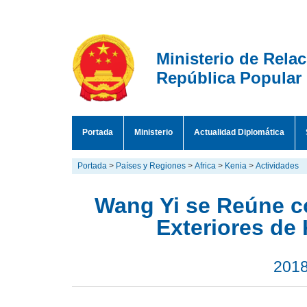
Ministerio de Rela
República Popular
Portada
Ministerio
Actualidad Diplomática
Portada
>
Países y Regiones
>
Africa
>
Kenia
>
Actividades
Wang Yi se Reúne c
Exteriores de
2018