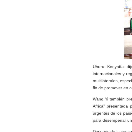
Uhuru Kenyatta di
internacionales y re
multilaterales, esp
fin de promover en c
Wang Yi también pres
África” presentada 
urgentes de los país
para desempeñar un 
Después de la convers