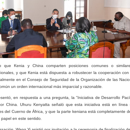
jo que Kenia y China comparten posiciones comunes o similare
gionales, y que Kenia está dispuesta a robustecer la cooperación co
ecialmente en el Consejo de Seguridad de la Organización de las Naci
omún un orden internacional más imparcial y razonable.
entó, en respuesta a una pregunta, la “Iniciativa de Desarrollo Pac
por China. Uhuru Kenyatta señaló que esta iniciativa está en línea
es del Cuerno de África, y que la parte keniana está completamente de
papel en este sentido.
ación, Wang Yi asistió por invitación a la ceremonia de finalización de