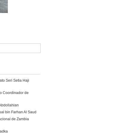
to Seri Setia Haji
ro Coordinador de
Abdollahian
sal bin Farhan Al Saud
acional de Zambia
hadka