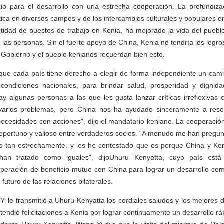
io para el desarrollo con una estrecha cooperación. La profundiza
ca en diversos campos y de los intercambios culturales y populares e
tidad de puestos de trabajo en Kenia, ha mejorado la vida del pueblo
 las personas. Sin el fuerte apoyo de China, Kenia no tendría los logro
l Gobierno y el pueblo kenianos recuerdan bien esto.
que cada país tiene derecho a elegir de forma independiente un cami
condiciones nacionales, para brindar salud, prosperidad y dignid
 algunas personas a las que les gusta lanzar críticas irreflexivas 
varios problemas, pero China nos ha ayudado sinceramente a reso
necesidades con acciones”, dijo el mandatario keniano. La cooperació
 oportuno y valioso entre verdaderos socios. “A menudo me han pregun
 tan estrechamente, y les he contestado que es porque China y Ke
an tratado como iguales”, dijoUhuru Kenyatta, cuyo país está 
operación de beneficio mutuo con China para lograr un desarrollo com
 futuro de las relaciones bilaterales.
 le transmitió a Uhuru Kenyatta los cordiales saludos y los mejores 
xtendió felicitaciones a Kenia por lograr continuamente un desarrollo rá