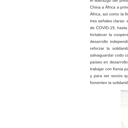
el liderazgo del pre
China a África a pri
África, así como la f
tres señales claras:
de COVID-19, hasta 
fortalecer la coope
desarrollo independi
reforzar la solidar
salvaguardar codo co
países en desarrollo
trabajar con Kenia p
y para ser socios qu
fomenten la solidarid