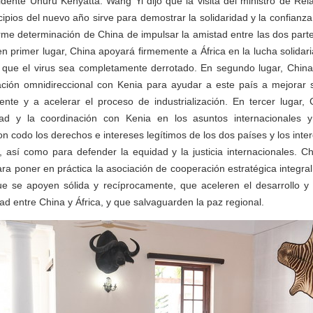
sidente Uhuru Kenyatta. Wang Yi dijo que la visita del ministro de Rel
ncipios del nuevo año sirve para demostrar la solidaridad y la confianz
irme determinación de China de impulsar la amistad entre las dos parte
 en primer lugar, China apoyará firmemente a África en la lucha solidar
que el virus sea completamente derrotado. En segundo lugar, China 
ración omnidireccional con Kenia para ayudar a este país a mejorar 
ente y a acelerar el proceso de industrialización. En tercer lugar, 
idad y la coordinación con Kenia en los asuntos internacionales y 
n codo los derechos e intereses legítimos de los dos países y los int
, así como para defender la equidad y la justicia internacionales. C
ara poner en práctica la asociación de cooperación estratégica integral
e se apoyen sólida y recíprocamente, que aceleren el desarrollo y l
ad entre China y África, y que salvaguarden la paz regional.