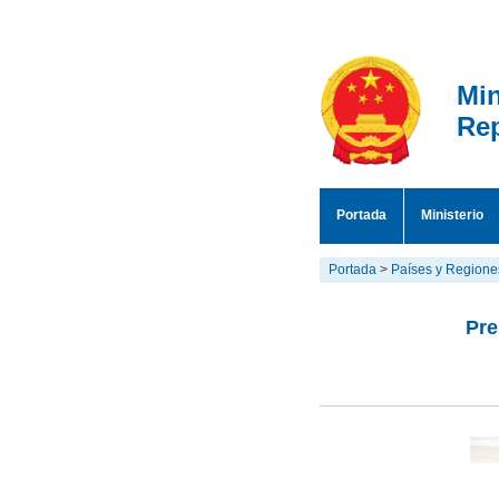
Min
Rep
Portada
Ministerio
Portada
>
Países y Regione
Pre