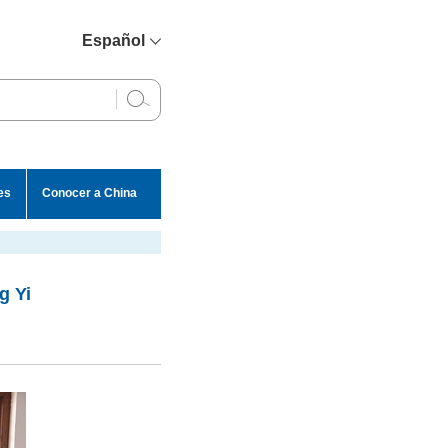
Español
简体中文
English
Français
Русский
es
Conocer a China
عربي
g Yi