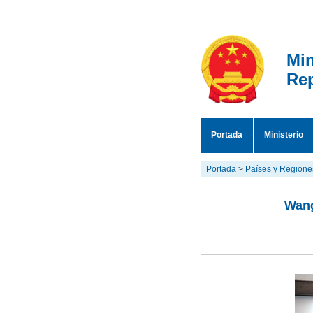
Min
Rep
Portada
Ministerio
Portada
>
Países y Regione
Wang