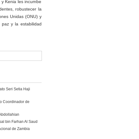
a y Kenia les incumbe
dentes, robustecer la
iones Unidas (ONU) y
 paz y la estabilidad
to Seri Setia Haji
ro Coordinador de
Abdollahian
sal bin Farhan Al Saud
acional de Zambia