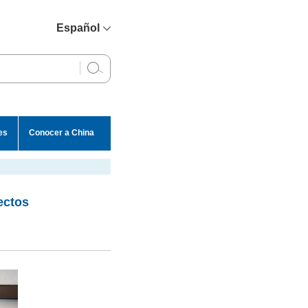
Español
简体中文
English
Français
Русский
es
Conocer a China
عربي
ectos