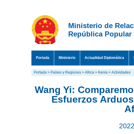
Ministerio de Rela
República Popular
Portada
Ministerio
Actualidad Diplomática
Portada
>
Países y Regiones
>
Africa
>
Kenia
>
Actividades
Wang Yi: Comparemo
Esfuerzos Arduos
A
2022