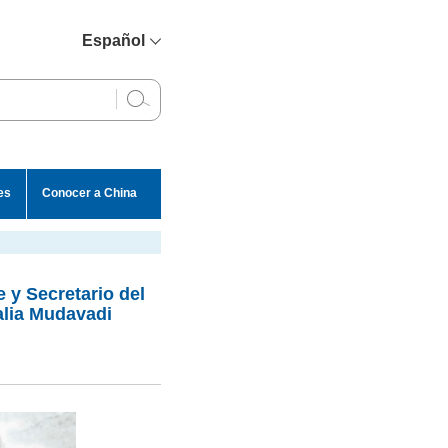
Español
简体中文
English
Français
Русский
es
Conocer a China
عربي
 y Secretario del
alia Mudavadi