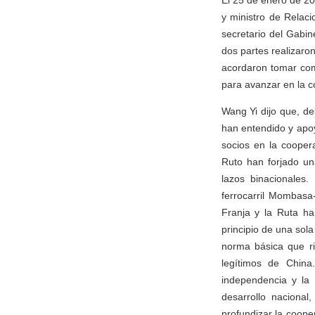
El 25 de enero de 20
y ministro de Relaci
secretario del Gabin
dos partes realizaro
acordaron tomar com
para avanzar en la c
Wang Yi dijo que, de
han entendido y apo
socios en la cooper
Ruto han forjado un
lazos binacionales.
ferrocarril Mombasa
Franja y la Ruta ha
principio de una sol
norma básica que ri
legítimos de China
independencia y la 
desarrollo nacional
profundizar la coope