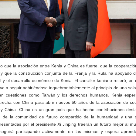
o que la asociación entre Kenia y China es fuerte, que la cooperació
, y que la construcción conjunta de la Franja y la Ruta ha apoyado d
l y el desarrollo económico de Kenia. El canciller keniano reiteró, e
va a seguir adhiriéndose inquebrantablemente al principio de una so
en cuestiones como Taiwán y los derechos humanos. Kenia esper
recha con China para abrir nuevos 60 años de la asociación de coo
a y China. China es un gran país que ha hecho contribuciones dest
ión de la comunidad de futuro compartido de la humanidad y una s
 presentadas por el presidente Xi Jinping traerán un futuro mejor al m
eguirá participando activamente en las mismas y espera aprender