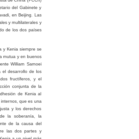
nista de China (PCCh)
etario del Gabinete y
vadi, en Beijing. Las
es y multilaterales y
do de los dos países
na y Kenia siempre se
za mutua y en buenos
dente William Samoei
el desarrollo de los
os fructíferos, y el
cción conjunta de la
adhesión de Kenia al
 internos, que es una
justa y los derechos
de la soberanía, la
ente de la causa del
tre las dos partes y
 Kenia a un nivel más