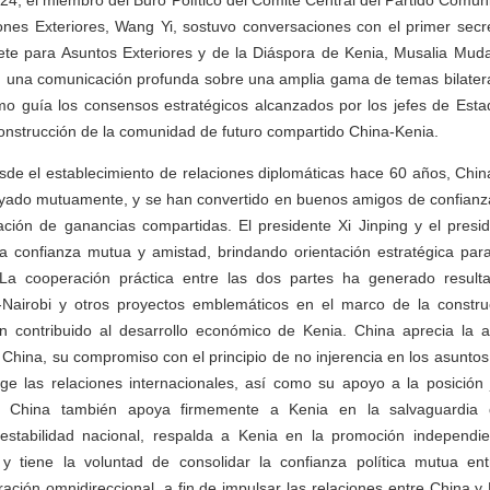
24, el miembro del Buró Político del Comité Central del Partido Comu
ones Exteriores, Wang Yi, sostuvo conversaciones con el primer secr
ete para Asuntos Exteriores y de la Diáspora de Kenia, Musalia Muda
n una comunicación profunda sobre una amplia gama de temas bilateral
o guía los consensos estratégicos alcanzados por los jefes de Esta
onstrucción de la comunidad de futuro compartido China-Kenia.
sde el establecimiento de relaciones diplomáticas hace 60 años, Chi
yado mutuamente, y se han convertido en buenos amigos de confian
ación de ganancias compartidas. El presidente Xi Jinping y el presi
a confianza mutua y amistad, brindando orientación estratégica para 
 La cooperación práctica entre las dos partes ha generado resultad
-Nairobi y otros proyectos emblemáticos en el marco de la constru
n contribuido al desarrollo económico de Kenia. China aprecia la 
a China, su compromiso con el principio de no injerencia en los asuntos
ge las relaciones internacionales, así como su apoyo a la posición 
. China también apoya firmemente a Kenia en la salvaguardia 
estabilidad nacional, respalda a Kenia en la promoción independi
, y tiene la voluntad de consolidar la confianza política mutua en
ración omnidireccional, a fin de impulsar las relaciones entre China y