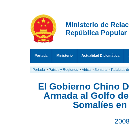
Ministerio de Rela
República Popular
Portada
Ministerio
Actualidad Diplomática
Portada
>
Países y Regiones
>
Africa
>
Somalia
>
Palabras d
El Gobierno Chino D
Armada al Golfo d
Somalíes en
2008