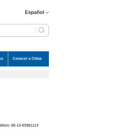
Español
简体中文
English
Français
Русский
es
Conocer a China
عربي
eléfono: 86-10-65961114