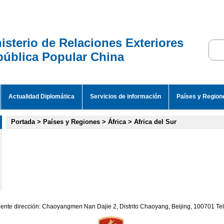
isterio de Relaciones Exteriores
ública Popular China
Actualidad Diplomática
Servicios de información
Países y Region
Portada
>
Países y Regiones
>
África
>
Africa del Sur
iente dirección: Chaoyangmen Nan Dajie 2, Distrito Chaoyang, Beijing, 100701 T