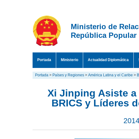
Ministerio de Rela
República Popular
Portada
Ministerio
Actualidad Diplomática
Portada
>
Países y Regiones
>
América Latina y el Caribe
>
B
Xi Jinping Asiste a
BRICS y Líderes 
2014