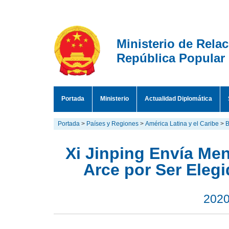
Ministerio de Rela
República Popular
Portada
Ministerio
Actualidad Diplomática
Portada
>
Países y Regiones
>
América Latina y el Caribe
>
B
Xi Jinping Envía Men
Arce por Ser Elegi
2020