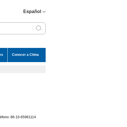
Español
简体中文
English
Français
Русский
es
Conocer a China
عربي
eléfono: 86-10-65961114