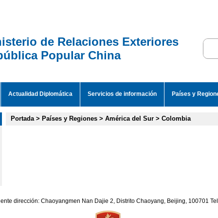
isterio de Relaciones Exteriores
ública Popular China
Actualidad Diplomática
Servicios de información
Países y Region
Portada
>
Países y Regiones
>
América del Sur
>
Colombia
iente dirección: Chaoyangmen Nan Dajie 2, Distrito Chaoyang, Beijing, 100701 T