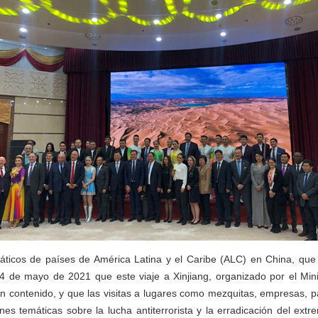
áticos de países de América Latina y el Caribe (ALC) en China, que 
 14 de mayo de 2021 que este viaje a Xinjiang, organizado por el Min
 en contenido, y que las visitas a lugares como mezquitas, empresas, 
ones temáticas sobre la lucha antiterrorista y la erradicación del extr