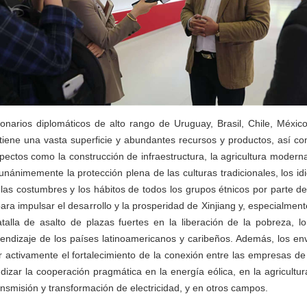
narios diplomáticos de alto rango de Uruguay, Brasil, Chile, México
 tiene una vasta superficie y abundantes recursos y productos, así c
pectos como la construcción de infraestructura, la agricultura moderna,
nánimemente la protección plena de las culturas tradicionales, los id
, las costumbres y los hábitos de todos los grupos étnicos por parte de
ra impulsar el desarrollo y la prosperidad de Xinjiang y, especialmente
atalla de asalto de plazas fuertes en la liberación de la pobreza, 
rendizaje de los países latinoamericanos y caribeños. Además, los e
 activamente el fortalecimiento de la conexión entre las empresas d
ndizar la cooperación pragmática en la energía eólica, en la agricultur
ansmisión y transformación de electricidad, y en otros campos.