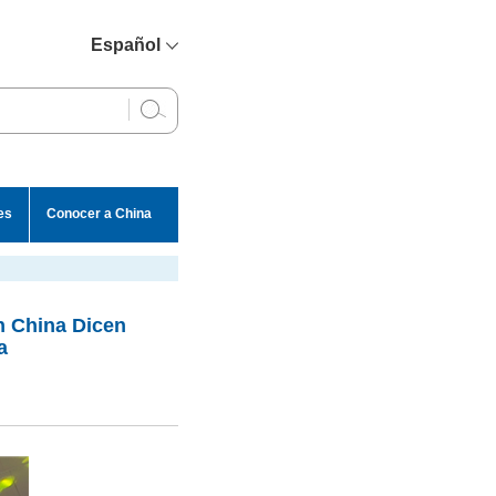
Español
简体中文
English
Français
Русский
es
Conocer a China
عربي
n China Dicen
a