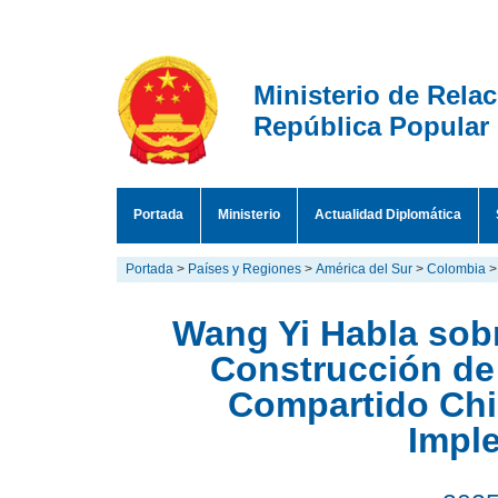
Ministerio de Rela
República Popular
Portada
Ministerio
Actualidad Diplomática
Portada
>
Países y Regiones
>
América del Sur
>
Colombia
Wang Yi Habla sob
Construcción de
Compartido Chi
Impl