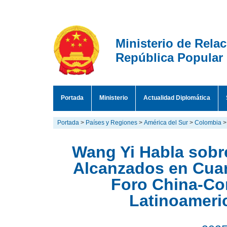
Ministerio de Rela
República Popular
Portada
Ministerio
Actualidad Diplomática
Portada
>
Países y Regiones
>
América del Sur
>
Colombia
Wang Yi Habla sobr
Alcanzados en Cuar
Foro China-Co
Latinoameri