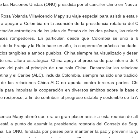
e las Naciones Unidas (ONU) presidida por el canciller chino en Nueva
osa Yolanda Villavicencio Mapy su viaje especial para asistir a esta r
 a apoyar a Colombia en la asunción de la presidencia rotatoria del 
entación estratégica de los jefes de Estado de los dos países, las rel
ces rompedores. En particular, desde que Colombia se unió a la
a de la Franja y la Ruta hace un año, la cooperación práctica ha dado r
cios tangibles a ambos pueblos. China siempre ha visualizado y desarr
e una altura estratégica. China apoya el proceso de paz interno de C
zo del país al principio de una sola China. Desarrollar las relacio
tina y el Caribe (ALC), incluida Colombia, siempre ha sido una tradició
o de las relaciones China-ALC no apunta contra terceras partes. Ch
ia para impulsar la cooperación en diversos ámbitos sobre la base d
io recíproco, a fin de contribuir al progreso estable y sostenible de la 
encio Mapy afirmó que era un gran placer asistir a esta reunión de alto
stá a punto de asumir la presidencia rotatoria del Consejo de Segu
na. La ONU, fundada por países para mantener la paz y prevenir la gu