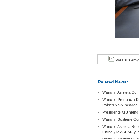
Para sus Ami
Related News:
Wang Yi Asiste a Cumb
Wang Yi Pronuncia Di
Países No Alineados
Presidente Xi Jinping
Wang Yi Sostiene Con
Wang Yi Asiste a Rec
China y la ASEAN y P