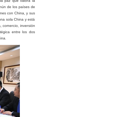
la paz que valora la
mún de los países de
ones con China, y sus
una sola China y está
, comercio, inversión
atégica entre los dos
ina.