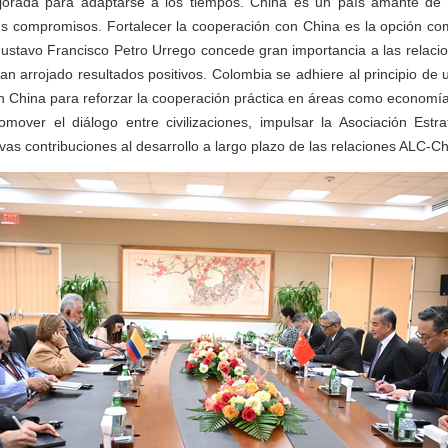
orada para adaptarse a los tiempos. China es un país amante de 
us compromisos. Fortalecer la cooperación con China es la opción co
ustavo Francisco Petro Urrego concede gran importancia a las relaci
han arrojado resultados positivos. Colombia se adhiere al principio de 
con China para reforzar la cooperación práctica en áreas como economía
romover el diálogo entre civilizaciones, impulsar la Asociación Estr
vas contribuciones al desarrollo a largo plazo de las relaciones ALC-Ch