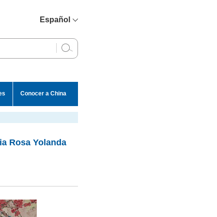
Español
简体中文
English
Français
Русский
es
Conocer a China
عربي
ia Rosa Yolanda