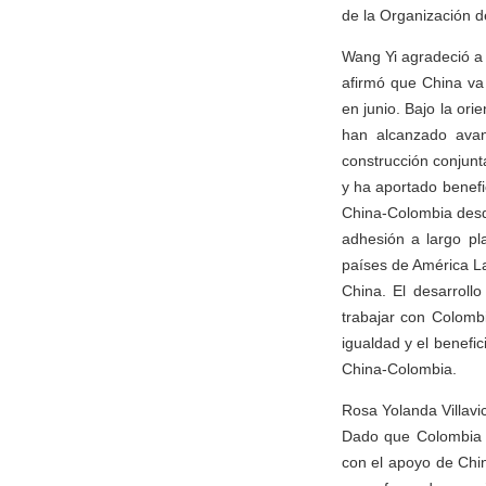
de la Organización d
Wang Yi agradeció a R
afirmó que China va
en junio. Bajo la ori
han alcanzado avan
construcción conjunt
y ha aportado benefi
China-Colombia desd
adhesión a largo pla
países de América La
China. El desarroll
trabajar con Colomb
igualdad y el benefic
China-Colombia.
Rosa Yolanda Villavic
Dado que Colombia e
con el apoyo de Chi