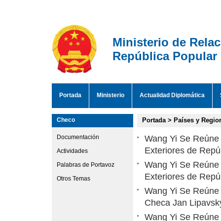
Ministerio de Rela
República Popular
Portada
Ministerio
Actualidad Diplomática
Checo
Portada
>
Países y Regio
Documentación
Wang Yi Se Reúne c
Exteriores de Repú
Actividades
Wang Yi Se Reúne c
Palabras de Portavoz
Exteriores de Rep
Otros Temas
Wang Yi Se Reúne c
Checa Jan Lipavsk
Wang Yi Se Reúne 