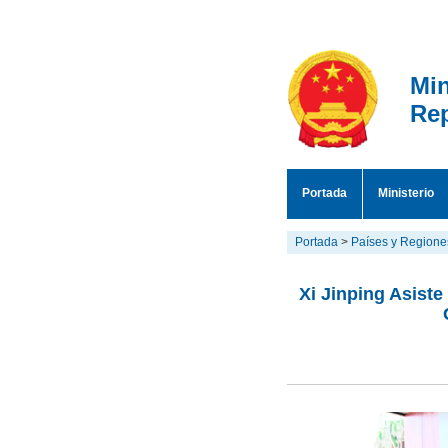
Min
Rep
Portada
Ministerio
Portada
>
Países y Regione
Xi Jinping Asiste