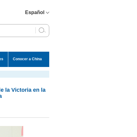
Español
简体中文
English
Français
Русский
es
Conocer a China
عربي
 la Victoria en la
a