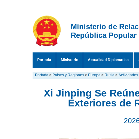
Ministerio de Rela
República Popular
Portada
Ministerio
Actualidad Diplomática
Portada
>
Países y Regiones
>
Europa
>
Rusia
>
Actividades
Xi Jinping Se Reún
Exteriores de 
2026