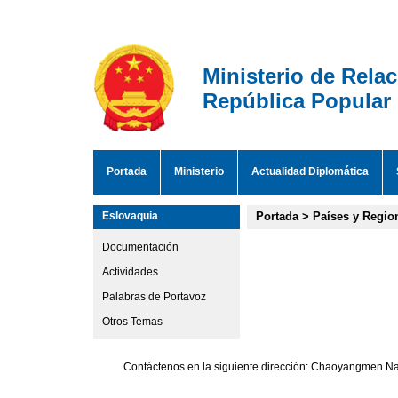
Ministerio de Rela
República Popular
Portada
Ministerio
Actualidad Diplomática
Eslovaquia
Portada
>
Países y Regio
Documentación
Actividades
Palabras de Portavoz
Otros Temas
Contáctenos en la siguiente dirección: Chaoyangmen Nan