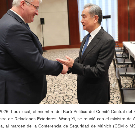
2026, hora local, el miembro del Buró Político del Comité Central del
tro de Relaciones Exteriores, Wang Yi, se reunió con el ministro de 
iha, al margen de la Conferencia de Seguridad de Múnich (CSM o MS