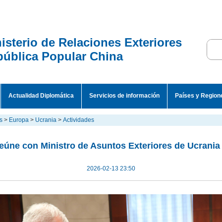
isterio de Relaciones Exteriores
ública Popular China
Actualidad Diplomática
Servicios de información
Países y Region
s
>
Europa
>
Ucrania
>
Actividades
eúne con Ministro de Asuntos Exteriores de Ucrania 
2026-02-13 23:50