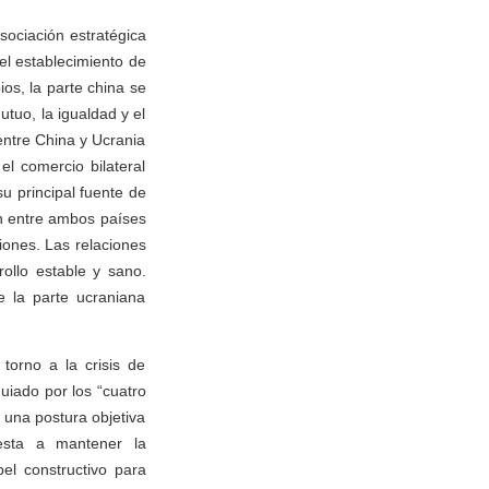
sociación estratégica
el establecimiento de
os, la parte china se
utuo, la igualdad y el
entre China y Ucrania
l comercio bilateral
u principal fuente de
n entre ambos países
iones. Las relaciones
ollo estable y sano.
 la parte ucraniana
torno a la crisis de
uiado por los “cuatro
 una postura objetiva
esta a mantener la
el constructivo para