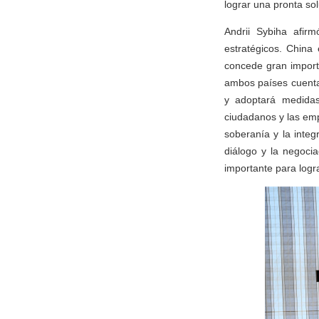
lograr una pronta solu
Andrii Sybiha afir
estratégicos. China 
concede gran import
ambos países cuentan
y adoptará medidas
ciudadanos y las em
soberanía y la integ
diálogo y la negoci
importante para logra