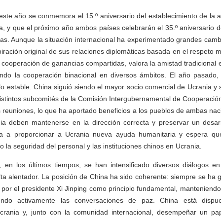
ste año se conmemora el 15.º aniversario del establecimiento de la a
a, y que el próximo año ambos países celebrarán el 35.º aniversario d
cas. Aunque la situación internacional ha experimentado grandes cambi
piración original de sus relaciones diplomáticas basada en el respeto m
a cooperación de ganancias compartidas, valora la amistad tradicional 
ndo la cooperación binacional en diversos ámbitos. El año pasado, e
o estable. China siguió siendo el mayor socio comercial de Ucrania y s
distintos subcomités de la Comisión Intergubernamental de Cooperació
 reuniones, lo que ha aportado beneficios a los pueblos de ambas nac
ia deben mantenerse en la dirección correcta y preservar un desarr
ta a proporcionar a Ucrania nueva ayuda humanitaria y espera que
 la seguridad del personal y las instituciones chinos en Ucrania.
 en los últimos tiempos, se han intensificado diversos diálogos en 
ulta alentador. La posición de China ha sido coherente: siempre se ha g
por el presidente Xi Jinping como principio fundamental, manteniendo
endo activamente las conversaciones de paz. China está dispu
rania y, junto con la comunidad internacional, desempeñar un pap