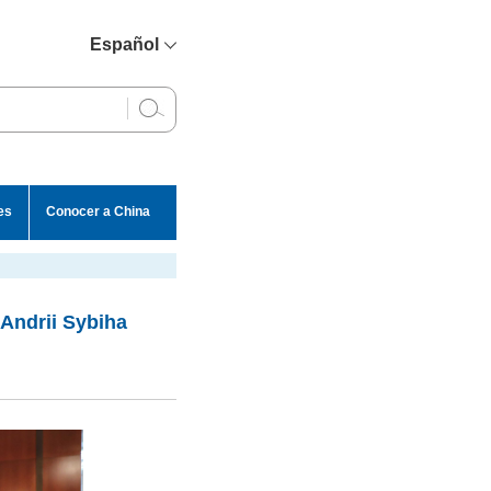
Español
简体中文
English
Français
Русский
es
Conocer a China
عربي
Andrii Sybiha