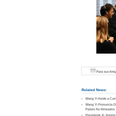
Para sus Ami
Related News:
Wang Yi Asiste a Cumb
Wang Yi Pronuncia Di
Países No Alineados
Presidente Xi Jinping