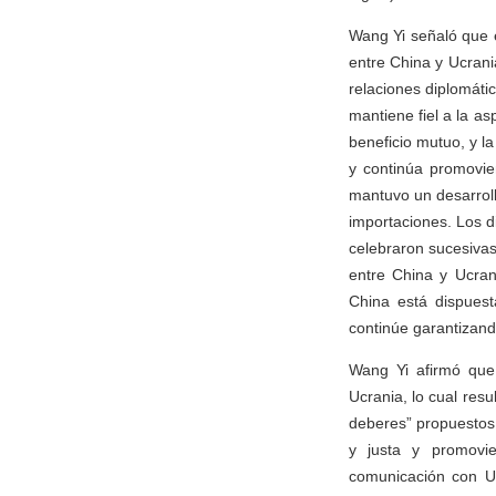
Wang Yi señaló que e
entre China y Ucrani
relaciones diplomáti
mantiene fiel a la as
beneficio mutuo, y l
y continúa promovie
mantuvo un desarroll
importaciones. Los 
celebraron sucesivas
entre China y Ucran
China está dispues
continúe garantizando
Wang Yi afirmó que,
Ucrania, lo cual res
deberes” propuestos 
y justa y promovi
comunicación con Uc