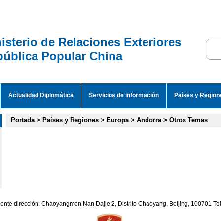
isterio de Relaciones Exteriores
ública Popular China
Actualidad Diplomática
Servicios de información
Países y Region
Portada
>
Países y Regiones
>
Europa
>
Andorra
>
Otros Temas
iente dirección: Chaoyangmen Nan Dajie 2, Distrito Chaoyang, Beijing, 100701 T