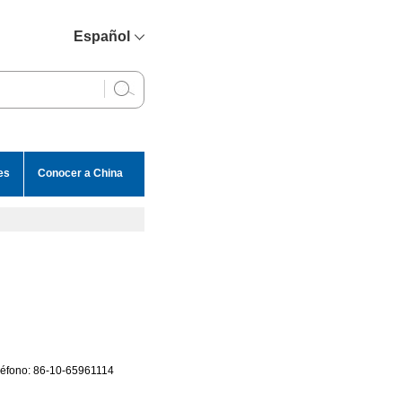
Español
简体中文
English
Français
Русский
es
Conocer a China
عربي
eléfono: 86-10-65961114