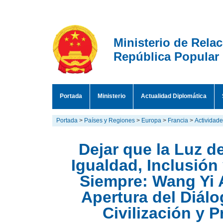
Ministerio de Rela
República Popular
Portada
Ministerio
Actualidad Diplomática
Portada
>
Países y Regiones
>
Europa
>
Francia
>
Actividad
Dejar que la Luz d
Igualdad, Inclusión
Siempre: Wang Yi 
Apertura del Diál
Civilización y 